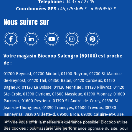
Téléphone :
04 37 47 27 15
Coordonnées GPS :
45,7755695 ° , 4,8699562 °
Nous suivre sur
Votre magasin Biocoop Salengro (69100) est proche
de :
01700 Beynost, 01700 Miribel, 01700 Neyron, 01700 St-Maurice-
de-Beynost, 01120 Thil, 01360 Balan, 01120 Cordieux, 01120
Dagneux, 01120 La Boisse, 01120 Montluel, 01120 Niévroz, 01120
Ste-Croix, 01390 Civrieux, 01600 Massieux, 01390 Mionnay, 01600
Parcieux, 01600 Reyrieux, 01390 St-André-de-Corcy, 01390 St-
Jean-de-Thurigneux, 01390 Tramoyes, 01600 Trévoux, 38280
Janneyrias, 38280 Villette-d, 69500 Bron, 69300 Caluire-et-Cuire,
69680 Chassieu, 69150 Décines-Charpieu, 69740 Genas, 69410
Afin de vous offrir la meilleure expérience possible, Biocoop utilise
Champagne-au-Mont-d, 69570 Dardilly
des cookies : pour assurer une performance optimale du site, pour