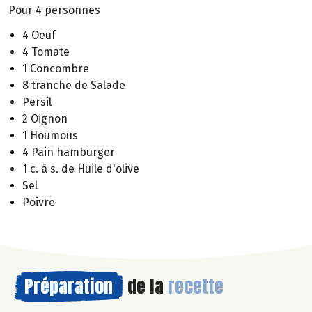
Pour 4 personnes
4 Oeuf
4 Tomate
1 Concombre
8 tranche de Salade
Persil
2 Oignon
1 Houmous
4 Pain hamburger
1 c. à s. de Huile d'olive
Sel
Poivre
Préparation
de la
recette