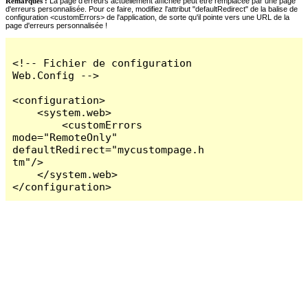
Remarques :
La page d'erreurs actuellement affichée peut être remplacée par une page
d'erreurs personnalisée. Pour ce faire, modifiez l'attribut "defaultRedirect" de la balise de
configuration <customErrors> de l'application, de sorte qu'il pointe vers une URL de la
page d'erreurs personnalisée !
<!-- Fichier de configuration 
Web.Config -->

<configuration>

    <system.web>

        <customErrors 
mode="RemoteOnly" 
defaultRedirect="mycustompage.h
tm"/>

    </system.web>

</configuration>