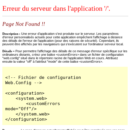
Erreur du serveur dans l'application '/'.
Page Not Found !!
Description :
Une erreur d'application s'est produite sur le serveur. Les paramètres
d'erreur personnalisés actuels pour cette application empêchent l'affichage à distance
des détails de l'erreur de l'application (pour des raisons de sécurité). Cependant, ils
peuvent être affichés par les navigateurs qui s'exécutent sur l'ordinateur serveur local.
Détails =
Pour permettre l'affichage des détails de ce message d'erreur spécifique sur les
ordinateurs distants, créez une balise <customErrors> dans un fichier de configuration
"web.config" situé dans le répertoire racine de l'application Web en cours. Attribuez
ensuite la valeur "off" à l'attribut "mode" de cette balise <customErrors>.
<!-- Fichier de configuration 
Web.Config -->

<configuration>

    <system.web>

        <customErrors 
mode="Off"/>

    </system.web>

</configuration>