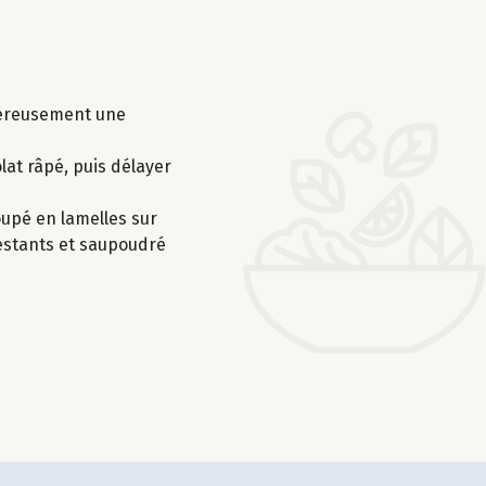
énéreusement une
lat râpé, puis délayer
oupé en lamelles sur
 restants et saupoudré