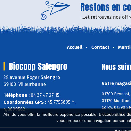
Restons en con
....et retrouvez nos of
Accueil
Contact
Menti
Biocoop Salengro
Nous suiv
29 avenue Roger Salengro
Votre magasi
69100 Villeurbanne
01700 Beynost, 
Téléphone :
04 37 47 27 15
01120 Montluel,
Coordonnées GPS :
45,7755695 ° ,
Corcy, 01390 St
4,8699562 °
Chassieu, 6915
Afin de vous offrir la meilleure expérience possible, Biocoop utilise d
vous proposer une navigation personnal
En savoi