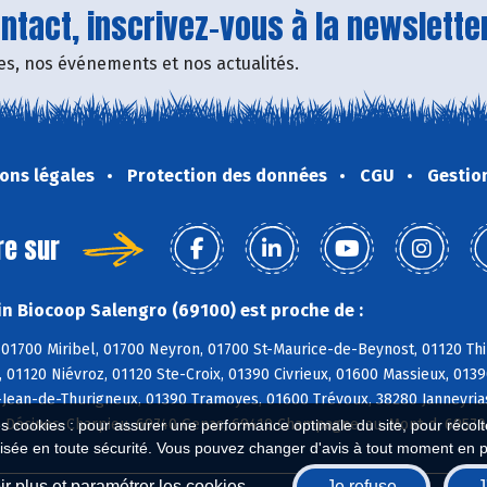
tact, inscrivez-vous à la newsletter
fres, nos événements et nos actualités.
ons légales
Protection des données
CGU
Gestio
re sur
n Biocoop Salengro (69100) est proche de :
01700 Miribel, 01700 Neyron, 01700 St-Maurice-de-Beynost, 01120 Thil
 01120 Niévroz, 01120 Ste-Croix, 01390 Civrieux, 01600 Massieux, 013
-Jean-de-Thurigneux, 01390 Tramoyes, 01600 Trévoux, 38280 Janneyrias
0 Décines-Charpieu, 69740 Genas, 69410 Champagne-au-Mont-d, 69570 
es cookies : pour assurer une performance optimale du site, pour récolter
isée en toute sécurité. Vous pouvez changer d'avis à tout moment en 
r plus et paramétrer les cookies
Je refuse
J