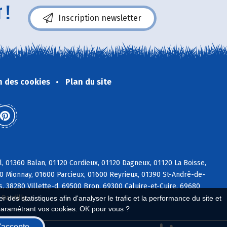
 !
Inscription newsletter
n des cookies
Plan du site
, 01360 Balan, 01120 Cordieux, 01120 Dagneux, 01120 La Boisse,
90 Mionnay, 01600 Parcieux, 01600 Reyrieux, 01390 St-André-de-
, 38280 Villette-d, 69500 Bron, 69300 Caluire-et-Cuire, 69680
Dardilly
 des statistiques afin d'analyser le trafic et la performance du site et
paramétrant vos cookies. OK pour vous ?
'accepte