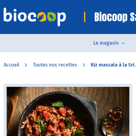
Biocoop S
Le magasin
Accueil
Toutes nos recettes
Riz massala à la Sri..