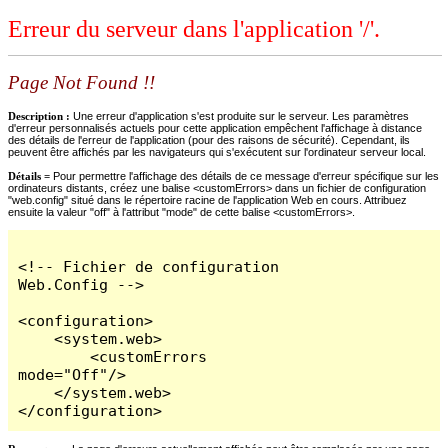
Erreur du serveur dans l'application '/'.
Page Not Found !!
Description :
Une erreur d'application s'est produite sur le serveur. Les paramètres
d'erreur personnalisés actuels pour cette application empêchent l'affichage à distance
des détails de l'erreur de l'application (pour des raisons de sécurité). Cependant, ils
peuvent être affichés par les navigateurs qui s'exécutent sur l'ordinateur serveur local.
Détails =
Pour permettre l'affichage des détails de ce message d'erreur spécifique sur les
ordinateurs distants, créez une balise <customErrors> dans un fichier de configuration
"web.config" situé dans le répertoire racine de l'application Web en cours. Attribuez
ensuite la valeur "off" à l'attribut "mode" de cette balise <customErrors>.
<!-- Fichier de configuration 
Web.Config -->

<configuration>

    <system.web>

        <customErrors 
mode="Off"/>

    </system.web>

</configuration>