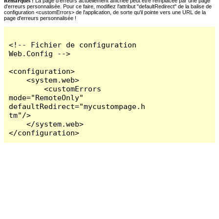
Remarques :
La page d'erreurs actuellement affichée peut être remplacée par une page
d'erreurs personnalisée. Pour ce faire, modifiez l'attribut "defaultRedirect" de la balise de
configuration <customErrors> de l'application, de sorte qu'il pointe vers une URL de la
page d'erreurs personnalisée !
<!-- Fichier de configuration 
Web.Config -->

<configuration>

    <system.web>

        <customErrors 
mode="RemoteOnly" 
defaultRedirect="mycustompage.h
tm"/>

    </system.web>

</configuration>