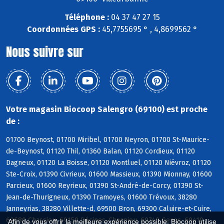
Téléphone :
04 37 47 27 15
Coordonnées GPS :
45,7755695 ° , 4,8699562 °
Nous suivre sur
Votre magasin Biocoop Salengro (69100) est proche
de :
01700 Beynost, 01700 Miribel, 01700 Neyron, 01700 St-Maurice-
de-Beynost, 01120 Thil, 01360 Balan, 01120 Cordieux, 01120
Dagneux, 01120 La Boisse, 01120 Montluel, 01120 Niévroz, 01120
Ste-Croix, 01390 Civrieux, 01600 Massieux, 01390 Mionnay, 01600
Parcieux, 01600 Reyrieux, 01390 St-André-de-Corcy, 01390 St-
Jean-de-Thurigneux, 01390 Tramoyes, 01600 Trévoux, 38280
Janneyrias, 38280 Villette-d, 69500 Bron, 69300 Caluire-et-Cuire,
69680 Chassieu, 69150 Décines-Charpieu, 69740 Genas, 69410
Afin de vous offrir la meilleure expérience possible, Biocoop utilise