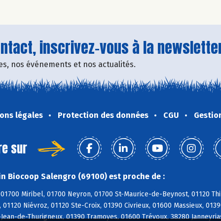
tact, inscrivez-vous à la newsletter
fres, nos événements et nos actualités.
ons légales
Protection des données
CGU
Gestio
re sur
n Biocoop Salengro (69100) est proche de :
01700 Miribel, 01700 Neyron, 01700 St-Maurice-de-Beynost, 01120 Thil
 01120 Niévroz, 01120 Ste-Croix, 01390 Civrieux, 01600 Massieux, 013
-Jean-de-Thurigneux, 01390 Tramoyes, 01600 Trévoux, 38280 Janneyrias