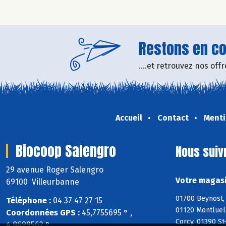
Restons en con
....et retrouvez nos of
Accueil
Contact
Menti
Biocoop Salengro
Nous suiv
29 avenue Roger Salengro
Votre magasi
69100 Villeurbanne
01700 Beynost, 
Téléphone :
04 37 47 27 15
01120 Montluel,
Coordonnées GPS :
45,7755695 ° ,
Corcy, 01390 St
4,8699562 °