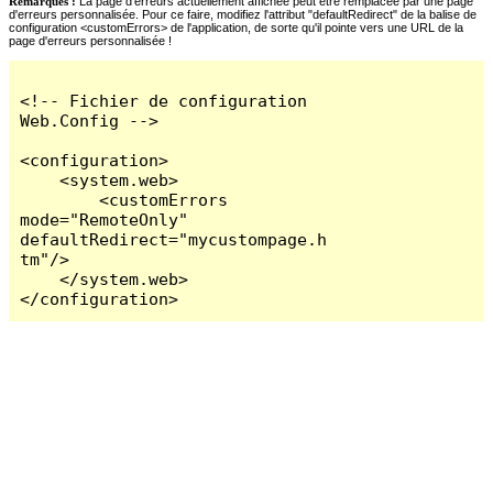
Remarques :
La page d'erreurs actuellement affichée peut être remplacée par une page
d'erreurs personnalisée. Pour ce faire, modifiez l'attribut "defaultRedirect" de la balise de
configuration <customErrors> de l'application, de sorte qu'il pointe vers une URL de la
page d'erreurs personnalisée !
<!-- Fichier de configuration 
Web.Config -->

<configuration>

    <system.web>

        <customErrors 
mode="RemoteOnly" 
defaultRedirect="mycustompage.h
tm"/>

    </system.web>

</configuration>