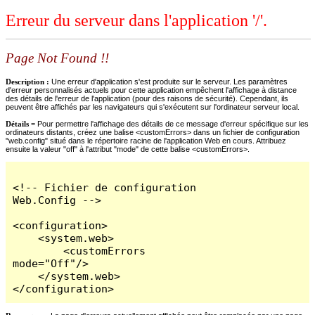
Erreur du serveur dans l'application '/'.
Page Not Found !!
Description :
Une erreur d'application s'est produite sur le serveur. Les paramètres
d'erreur personnalisés actuels pour cette application empêchent l'affichage à distance
des détails de l'erreur de l'application (pour des raisons de sécurité). Cependant, ils
peuvent être affichés par les navigateurs qui s'exécutent sur l'ordinateur serveur local.
Détails =
Pour permettre l'affichage des détails de ce message d'erreur spécifique sur les
ordinateurs distants, créez une balise <customErrors> dans un fichier de configuration
"web.config" situé dans le répertoire racine de l'application Web en cours. Attribuez
ensuite la valeur "off" à l'attribut "mode" de cette balise <customErrors>.
<!-- Fichier de configuration 
Web.Config -->

<configuration>

    <system.web>

        <customErrors 
mode="Off"/>

    </system.web>

</configuration>