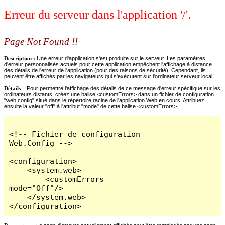
Erreur du serveur dans l'application '/'.
Page Not Found !!
Description :
Une erreur d'application s'est produite sur le serveur. Les paramètres
d'erreur personnalisés actuels pour cette application empêchent l'affichage à distance
des détails de l'erreur de l'application (pour des raisons de sécurité). Cependant, ils
peuvent être affichés par les navigateurs qui s'exécutent sur l'ordinateur serveur local.
Détails =
Pour permettre l'affichage des détails de ce message d'erreur spécifique sur les
ordinateurs distants, créez une balise <customErrors> dans un fichier de configuration
"web.config" situé dans le répertoire racine de l'application Web en cours. Attribuez
ensuite la valeur "off" à l'attribut "mode" de cette balise <customErrors>.
<!-- Fichier de configuration 
Web.Config -->

<configuration>

    <system.web>

        <customErrors 
mode="Off"/>

    </system.web>

</configuration>