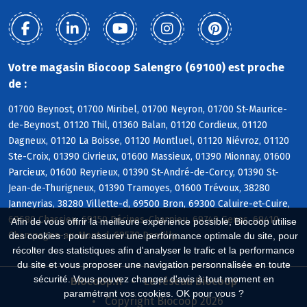
Votre magasin Biocoop Salengro (69100) est proche
de :
01700 Beynost, 01700 Miribel, 01700 Neyron, 01700 St-Maurice-
de-Beynost, 01120 Thil, 01360 Balan, 01120 Cordieux, 01120
Dagneux, 01120 La Boisse, 01120 Montluel, 01120 Niévroz, 01120
Ste-Croix, 01390 Civrieux, 01600 Massieux, 01390 Mionnay, 01600
Parcieux, 01600 Reyrieux, 01390 St-André-de-Corcy, 01390 St-
Jean-de-Thurigneux, 01390 Tramoyes, 01600 Trévoux, 38280
Janneyrias, 38280 Villette-d, 69500 Bron, 69300 Caluire-et-Cuire,
69680 Chassieu, 69150 Décines-Charpieu, 69740 Genas, 69410
Afin de vous offrir la meilleure expérience possible, Biocoop utilise
Champagne-au-Mont-d, 69570 Dardilly
des cookies : pour assurer une performance optimale du site, pour
récolter des statistiques afin d'analyser le trafic et la performance
du site et vous proposer une navigation personnalisée en toute
sécurité. Vous pouvez changer d'avis à tout moment en
Biocoop.fr
Le réseau Biocoop
paramétrant vos cookies. OK pour vous ?
Copyright Biocoop 2026