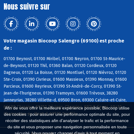
Nous suivre sur
Votre magasin Biocoop Salengro (69100) est proche
de :
01700 Beynost, 01700 Miribel, 01700 Neyron, 01700 St-Maurice-
de-Beynost, 01120 Thil, 01360 Balan, 01120 Cordieux, 01120
Dagneux, 01120 La Boisse, 01120 Montluel, 01120 Niévroz, 01120
Ste-Croix, 01390 Civrieux, 01600 Massieux, 01390 Mionnay, 01600
Parcieux, 01600 Reyrieux, 01390 St-André-de-Corcy, 01390 St-
Jean-de-Thurigneux, 01390 Tramoyes, 01600 Trévoux, 38280
Janneyrias, 38280 Villette-d, 69500 Bron, 69300 Caluire-et-Cuire,
69680 Chassieu, 69150 Décines-Charpieu, 69740 Genas, 69410
Afin de vous offrir la meilleure expérience possible, Biocoop utilise
Champagne-au-Mont-d, 69570 Dardilly
des cookies : pour assurer une performance optimale du site, pour
récolter des statistiques afin d'analyser le trafic et la performance
du site et vous proposer une navigation personnalisée en toute
sécurité. Vous pouvez changer d'avis à tout moment en
Biocoop.fr
Le réseau Biocoop