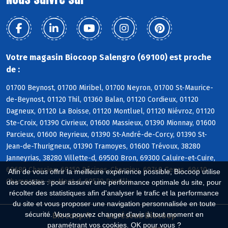
Votre magasin Biocoop Salengro (69100) est proche
de :
01700 Beynost, 01700 Miribel, 01700 Neyron, 01700 St-Maurice-
de-Beynost, 01120 Thil, 01360 Balan, 01120 Cordieux, 01120
Dagneux, 01120 La Boisse, 01120 Montluel, 01120 Niévroz, 01120
Ste-Croix, 01390 Civrieux, 01600 Massieux, 01390 Mionnay, 01600
Parcieux, 01600 Reyrieux, 01390 St-André-de-Corcy, 01390 St-
Jean-de-Thurigneux, 01390 Tramoyes, 01600 Trévoux, 38280
Janneyrias, 38280 Villette-d, 69500 Bron, 69300 Caluire-et-Cuire,
69680 Chassieu, 69150 Décines-Charpieu, 69740 Genas, 69410
Afin de vous offrir la meilleure expérience possible, Biocoop utilise
Champagne-au-Mont-d, 69570 Dardilly
des cookies : pour assurer une performance optimale du site, pour
récolter des statistiques afin d'analyser le trafic et la performance
du site et vous proposer une navigation personnalisée en toute
sécurité. Vous pouvez changer d'avis à tout moment en
Biocoop.fr
Le réseau Biocoop
paramétrant vos cookies. OK pour vous ?