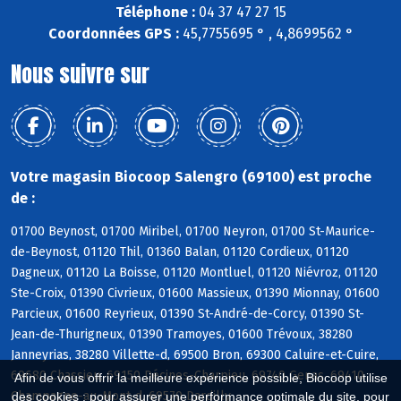
Téléphone :
04 37 47 27 15
Coordonnées GPS :
45,7755695 ° , 4,8699562 °
Nous suivre sur
Votre magasin Biocoop Salengro (69100) est proche
de :
01700 Beynost, 01700 Miribel, 01700 Neyron, 01700 St-Maurice-
de-Beynost, 01120 Thil, 01360 Balan, 01120 Cordieux, 01120
Dagneux, 01120 La Boisse, 01120 Montluel, 01120 Niévroz, 01120
Ste-Croix, 01390 Civrieux, 01600 Massieux, 01390 Mionnay, 01600
Parcieux, 01600 Reyrieux, 01390 St-André-de-Corcy, 01390 St-
Jean-de-Thurigneux, 01390 Tramoyes, 01600 Trévoux, 38280
Janneyrias, 38280 Villette-d, 69500 Bron, 69300 Caluire-et-Cuire,
69680 Chassieu, 69150 Décines-Charpieu, 69740 Genas, 69410
Afin de vous offrir la meilleure expérience possible, Biocoop utilise
Champagne-au-Mont-d, 69570 Dardilly
des cookies : pour assurer une performance optimale du site, pour