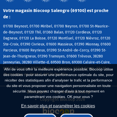
Votre magasin Biocoop Salengro (69100) est proche
de :
01700 Beynost, 01700 Miribel, 01700 Neyron, 01700 St-Maurice-
de-Beynost, 01120 Thil, 01360 Balan, 01120 Cordieux, 01120
Dagneux, 01120 La Boisse, 01120 Montluel, 01120 Niévroz, 01120
Ste-Croix, 01390 Civrieux, 01600 Massieux, 01390 Mionnay, 01600
Parcieux, 01600 Reyrieux, 01390 St-André-de-Corcy, 01390 St-
Jean-de-Thurigneux, 01390 Tramoyes, 01600 Trévoux, 38280
Janneyrias, 38280 Villette-d, 69500 Bron, 69300 Caluire-et-Cuire,
69680 Chassieu, 69150 Décines-Charpieu, 69740 Genas, 69410
Afin de vous offrir la meilleure expérience possible, Biocoop utilise
Champagne-au-Mont-d, 69570 Dardilly
des cookies : pour assurer une performance optimale du site, pour
récolter des statistiques afin d'analyser le trafic et la performance
du site et vous proposer une navigation personnalisée en toute
sécurité. Vous pouvez changer d'avis à tout moment en
Biocoop.fr
Le réseau Biocoop
paramétrant vos cookies. OK pour vous ?
Copyright Biocoop 2026
En savoir plus et paramétrer les cookies