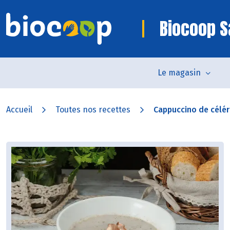
Biocoop S
Le magasin
Accueil
Toutes nos recettes
Cappuccino de céléri