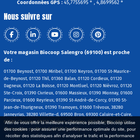
Coordonnées GPS :
45,7755695 ° , 4,8699562 °
Nous suivre sur
Votre magasin Biocoop Salengro (69100) est proche
de :
01700 Beynost, 01700 Miribel, 01700 Neyron, 01700 St-Maurice-
de-Beynost, 01120 Thil, 01360 Balan, 01120 Cordieux, 01120
Dagneux, 01120 La Boisse, 01120 Montluel, 01120 Niévroz, 01120
Ste-Croix, 01390 Civrieux, 01600 Massieux, 01390 Mionnay, 01600
Parcieux, 01600 Reyrieux, 01390 St-André-de-Corcy, 01390 St-
Jean-de-Thurigneux, 01390 Tramoyes, 01600 Trévoux, 38280
Janneyrias, 38280 Villette-d, 69500 Bron, 69300 Caluire-et-Cuire,
69680 Chassieu, 69150 Décines-Charpieu, 69740 Genas, 69410
Afin de vous offrir la meilleure expérience possible, Biocoop utilise
Champagne-au-Mont-d, 69570 Dardilly
des cookies : pour assurer une performance optimale du site, pour
récolter des statistiques afin d'analyser le trafic et la performance