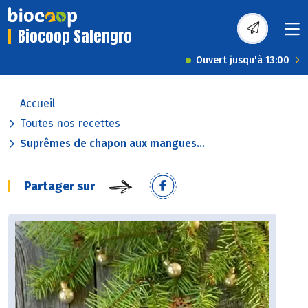
Biocoop Salengro
Ouvert jusqu'à 13:00
Accueil
Toutes nos recettes
Suprêmes de chapon aux mangues...
Partager sur