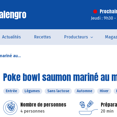
alengro
Prochai
Jeudi : 9h30 
Actualités
Recettes
Producteurs
Magaz
ariné au...
Poke bowl saumon mariné au m
Entrée
Légumes
Sans lactose
Automne
Hiver
Nombre de personnes
Prépara
4 personnes
20 min