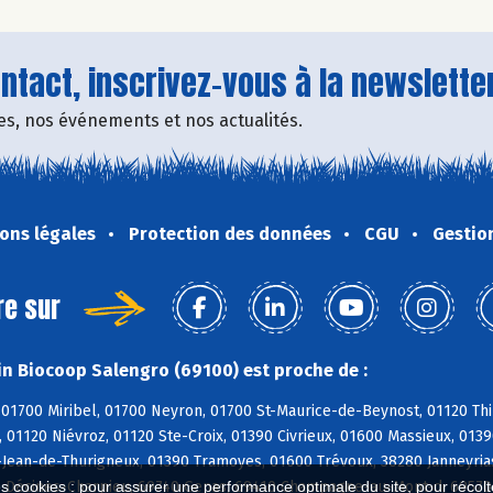
tact, inscrivez-vous à la newsletter
fres, nos événements et nos actualités.
ons légales
Protection des données
CGU
Gestio
re sur
n Biocoop Salengro (69100) est proche de :
01700 Miribel, 01700 Neyron, 01700 St-Maurice-de-Beynost, 01120 Thil
 01120 Niévroz, 01120 Ste-Croix, 01390 Civrieux, 01600 Massieux, 013
-Jean-de-Thurigneux, 01390 Tramoyes, 01600 Trévoux, 38280 Janneyrias
0 Décines-Charpieu, 69740 Genas, 69410 Champagne-au-Mont-d, 69570 
es cookies : pour assurer une performance optimale du site, pour récolter