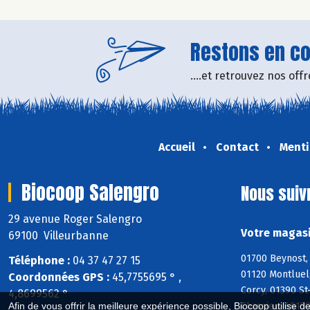
Restons en con
....et retrouvez nos of
Accueil
Contact
Menti
Biocoop Salengro
Nous suiv
29 avenue Roger Salengro
Votre magasi
69100 Villeurbanne
01700 Beynost, 
Téléphone :
04 37 47 27 15
01120 Montluel,
Coordonnées GPS :
45,7755695 ° ,
Corcy, 01390 St
4,8699562 °
Chassieu, 6915
Afin de vous offrir la meilleure expérience possible, Biocoop utilise d