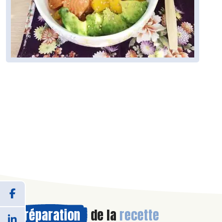
Préparation
de la
recette