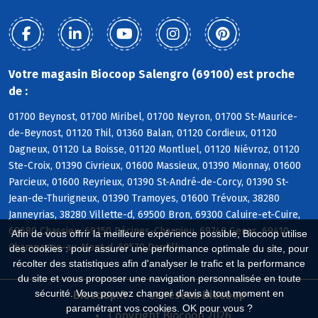
Votre magasin Biocoop Salengro (69100) est proche
de :
01700 Beynost, 01700 Miribel, 01700 Neyron, 01700 St-Maurice-
de-Beynost, 01120 Thil, 01360 Balan, 01120 Cordieux, 01120
Dagneux, 01120 La Boisse, 01120 Montluel, 01120 Niévroz, 01120
Ste-Croix, 01390 Civrieux, 01600 Massieux, 01390 Mionnay, 01600
Parcieux, 01600 Reyrieux, 01390 St-André-de-Corcy, 01390 St-
Jean-de-Thurigneux, 01390 Tramoyes, 01600 Trévoux, 38280
Janneyrias, 38280 Villette-d, 69500 Bron, 69300 Caluire-et-Cuire,
69680 Chassieu, 69150 Décines-Charpieu, 69740 Genas, 69410
Afin de vous offrir la meilleure expérience possible, Biocoop utilise
Champagne-au-Mont-d, 69570 Dardilly
des cookies : pour assurer une performance optimale du site, pour
récolter des statistiques afin d'analyser le trafic et la performance
du site et vous proposer une navigation personnalisée en toute
sécurité. Vous pouvez changer d'avis à tout moment en
Biocoop.fr
Le réseau Biocoop
paramétrant vos cookies. OK pour vous ?
Copyright Biocoop 2026