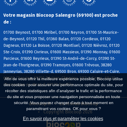
Votre magasin Biocoop Salengro (69100) est proche
de :
01700 Beynost, 01700 Miribel, 01700 Neyron, 01700 St-Maurice-
de-Beynost, 01120 Thil, 01360 Balan, 01120 Cordieux, 01120
Dagneux, 01120 La Boisse, 01120 Montluel, 01120 Niévroz, 01120
Ste-Croix, 01390 Civrieux, 01600 Massieux, 01390 Mionnay, 01600
Parcieux, 01600 Reyrieux, 01390 St-André-de-Corcy, 01390 St-
Jean-de-Thurigneux, 01390 Tramoyes, 01600 Trévoux, 38280
Janneyrias, 38280 Villette-d, 69500 Bron, 69300 Caluire-et-Cuire,
69680 Chassieu, 69150 Décines-Charpieu, 69740 Genas, 69410
Afin de vous offrir la meilleure expérience possible, Biocoop utilise
Champagne-au-Mont-d, 69570 Dardilly
des cookies : pour assurer une performance optimale du site, pour
récolter des statistiques afin d'analyser le trafic et la performance
du site et vous proposer une navigation personnalisée en toute
sécurité. Vous pouvez changer d'avis à tout moment en
Biocoop.fr
Le réseau Biocoop
paramétrant vos cookies. OK pour vous ?
Copyright Biocoop 2026
En savoir plus et paramétrer les cookies