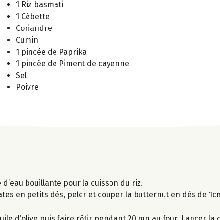
1 Riz basmati
1 Cébette
Coriandre
Cumin
1 pincée de Paprika
1 pincée de Piment de cayenne
Sel
Poivre
d’eau bouillante pour la cuisson du riz.
es en petits dés, peler et couper la butternut en dés de 1cm,
le d’olive puis faire rôtir pendant 20 mn au four. Lancer la c