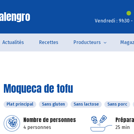
alengro
Vendredi : 9h30 -
Actualités
Recettes
Producteurs
Magaz
Moqueca de tofu
Plat principal
Sans gluten
Sans lactose
Sans porc
Nombre de personnes
Prépara
4 personnes
25 min