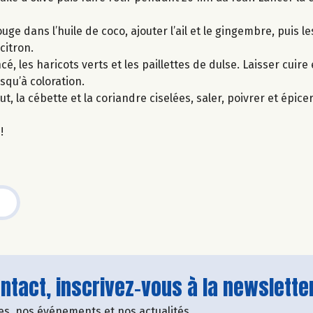
uge dans l’huile de coco, ajouter l’ail et le gingembre, puis l
 citron.
é, les haricots verts et les paillettes de dulse. Laisser cuir
usqu’à coloration.
nut, la cébette et la coriandre ciselées, saler, poivrer et épice
!
tact, inscrivez-vous à la newsletter
fres, nos événements et nos actualités.