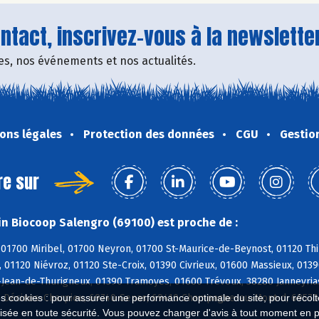
tact, inscrivez-vous à la newsletter
fres, nos événements et nos actualités.
ons légales
Protection des données
CGU
Gestio
re sur
n Biocoop Salengro (69100) est proche de :
01700 Miribel, 01700 Neyron, 01700 St-Maurice-de-Beynost, 01120 Thil
 01120 Niévroz, 01120 Ste-Croix, 01390 Civrieux, 01600 Massieux, 013
-Jean-de-Thurigneux, 01390 Tramoyes, 01600 Trévoux, 38280 Janneyrias
0 Décines-Charpieu, 69740 Genas, 69410 Champagne-au-Mont-d, 69570 
es cookies : pour assurer une performance optimale du site, pour récolter
isée en toute sécurité. Vous pouvez changer d'avis à tout moment en 