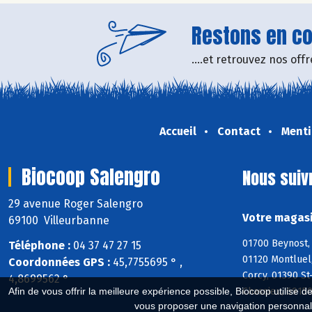
Restons en con
....et retrouvez nos of
Accueil
Contact
Menti
Biocoop Salengro
Nous suiv
29 avenue Roger Salengro
Votre magasi
69100 Villeurbanne
01700 Beynost, 
Téléphone :
04 37 47 27 15
01120 Montluel,
Coordonnées GPS :
45,7755695 ° ,
Corcy, 01390 St
4,8699562 °
Chassieu, 6915
Afin de vous offrir la meilleure expérience possible, Biocoop utilise d
vous proposer une navigation personnal