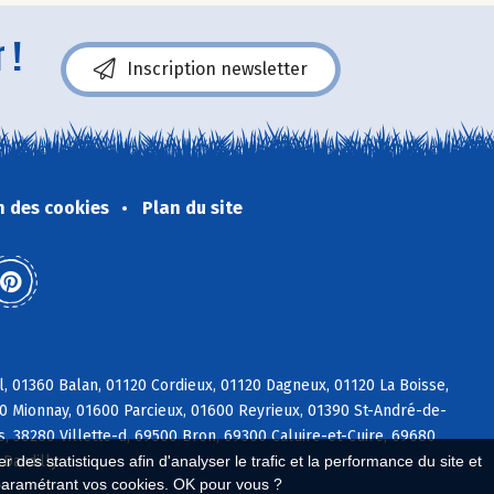
 !
Inscription newsletter
n des cookies
Plan du site
, 01360 Balan, 01120 Cordieux, 01120 Dagneux, 01120 La Boisse,
90 Mionnay, 01600 Parcieux, 01600 Reyrieux, 01390 St-André-de-
, 38280 Villette-d, 69500 Bron, 69300 Caluire-et-Cuire, 69680
Dardilly
 des statistiques afin d'analyser le trafic et la performance du site et
paramétrant vos cookies. OK pour vous ?