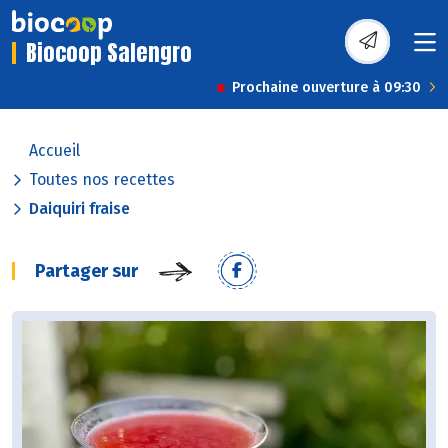
Biocoop Salengro
Prochaine ouverture à 09:30
Accueil
Toutes nos recettes
Daiquiri fraise
Partager sur