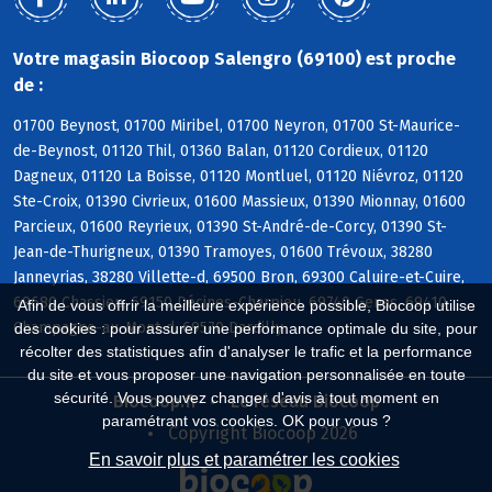
Votre magasin Biocoop Salengro (69100) est proche
de :
01700 Beynost, 01700 Miribel, 01700 Neyron, 01700 St-Maurice-
de-Beynost, 01120 Thil, 01360 Balan, 01120 Cordieux, 01120
Dagneux, 01120 La Boisse, 01120 Montluel, 01120 Niévroz, 01120
Ste-Croix, 01390 Civrieux, 01600 Massieux, 01390 Mionnay, 01600
Parcieux, 01600 Reyrieux, 01390 St-André-de-Corcy, 01390 St-
Jean-de-Thurigneux, 01390 Tramoyes, 01600 Trévoux, 38280
Janneyrias, 38280 Villette-d, 69500 Bron, 69300 Caluire-et-Cuire,
69680 Chassieu, 69150 Décines-Charpieu, 69740 Genas, 69410
Afin de vous offrir la meilleure expérience possible, Biocoop utilise
Champagne-au-Mont-d, 69570 Dardilly
des cookies : pour assurer une performance optimale du site, pour
récolter des statistiques afin d'analyser le trafic et la performance
du site et vous proposer une navigation personnalisée en toute
sécurité. Vous pouvez changer d'avis à tout moment en
Biocoop.fr
Le réseau Biocoop
paramétrant vos cookies. OK pour vous ?
Copyright Biocoop 2026
En savoir plus et paramétrer les cookies