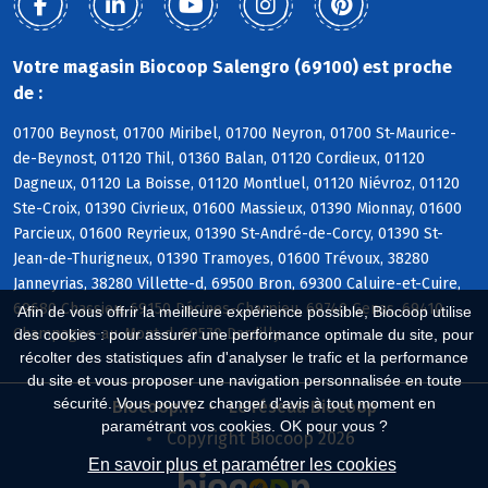
Votre magasin Biocoop Salengro (69100) est proche
de :
01700 Beynost, 01700 Miribel, 01700 Neyron, 01700 St-Maurice-
de-Beynost, 01120 Thil, 01360 Balan, 01120 Cordieux, 01120
Dagneux, 01120 La Boisse, 01120 Montluel, 01120 Niévroz, 01120
Ste-Croix, 01390 Civrieux, 01600 Massieux, 01390 Mionnay, 01600
Parcieux, 01600 Reyrieux, 01390 St-André-de-Corcy, 01390 St-
Jean-de-Thurigneux, 01390 Tramoyes, 01600 Trévoux, 38280
Janneyrias, 38280 Villette-d, 69500 Bron, 69300 Caluire-et-Cuire,
69680 Chassieu, 69150 Décines-Charpieu, 69740 Genas, 69410
Afin de vous offrir la meilleure expérience possible, Biocoop utilise
Champagne-au-Mont-d, 69570 Dardilly
des cookies : pour assurer une performance optimale du site, pour
récolter des statistiques afin d'analyser le trafic et la performance
du site et vous proposer une navigation personnalisée en toute
sécurité. Vous pouvez changer d'avis à tout moment en
Biocoop.fr
Le réseau Biocoop
paramétrant vos cookies. OK pour vous ?
Copyright Biocoop 2026
En savoir plus et paramétrer les cookies