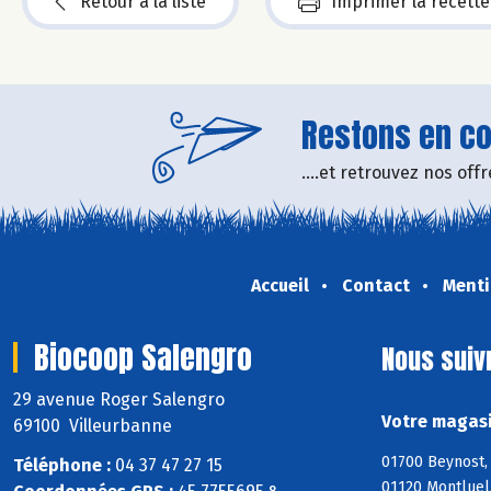
Retour à la liste
Imprimer la recette
Restons en con
....et retrouvez nos of
Accueil
Contact
Menti
Biocoop Salengro
Nous suiv
29 avenue Roger Salengro
Votre magasi
69100 Villeurbanne
01700 Beynost, 
Téléphone :
04 37 47 27 15
01120 Montluel,