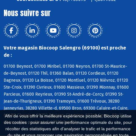
Nous suivre sur
Votre magasin Biocoop Salengro (69100) est proche
de :
01700 Beynost, 01700 Miribel, 01700 Neyron, 01700 St-Maurice-
de-Beynost, 01120 Thil, 01360 Balan, 01120 Cordieux, 01120
Dagneux, 01120 La Boisse, 01120 Montluel, 01120 Niévroz, 01120
Ste-Croix, 01390 Civrieux, 01600 Massieux, 01390 Mionnay, 01600
Parcieux, 01600 Reyrieux, 01390 St-André-de-Corcy, 01390 St-
Jean-de-Thurigneux, 01390 Tramoyes, 01600 Trévoux, 38280
Janneyrias, 38280 Villette-d, 69500 Bron, 69300 Caluire-et-Cuire,
69680 Chassieu, 69150 Décines-Charpieu, 69740 Genas, 69410
Afin de vous offrir la meilleure expérience possible, Biocoop utilise
Champagne-au-Mont-d, 69570 Dardilly
des cookies : pour assurer une performance optimale du site, pour
récolter des statistiques afin d'analyser le trafic et la performance
du site et vous proposer une navigation personnalisée en toute