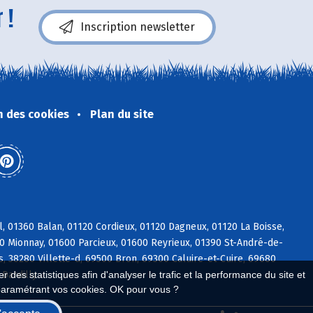
 !
Inscription newsletter
n des cookies
Plan du site
, 01360 Balan, 01120 Cordieux, 01120 Dagneux, 01120 La Boisse,
90 Mionnay, 01600 Parcieux, 01600 Reyrieux, 01390 St-André-de-
, 38280 Villette-d, 69500 Bron, 69300 Caluire-et-Cuire, 69680
 des statistiques afin d'analyser le trafic et la performance du site et
Dardilly
paramétrant vos cookies. OK pour vous ?