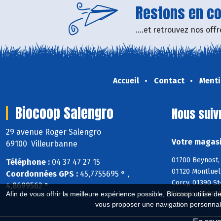
Restons en con
....et retrouvez nos of
Accueil
Contact
Menti
Biocoop Salengro
Nous suiv
29 avenue Roger Salengro
Votre magasi
69100 Villeurbanne
01700 Beynost, 
Téléphone :
04 37 47 27 15
01120 Montluel,
Coordonnées GPS :
45,7755695 ° ,
Corcy, 01390 St
4,8699562 °
Afin de vous offrir la meilleure expérience possible, Biocoop utilise d
Chassieu, 6915
vous proposer une navigation personnal