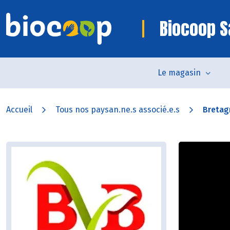
Biocoop S
Le magasin
Accueil
Tous nos paysan.ne.s associé.e.s
Bretag