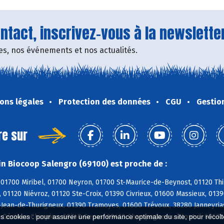
tact, inscrivez-vous à la newsletter
fres, nos événements et nos actualités.
ons légales
Protection des données
CGU
Gestio
re sur
n Biocoop Salengro (69100) est proche de :
01700 Miribel, 01700 Neyron, 01700 St-Maurice-de-Beynost, 01120 Thil
 01120 Niévroz, 01120 Ste-Croix, 01390 Civrieux, 01600 Massieux, 013
-Jean-de-Thurigneux, 01390 Tramoyes, 01600 Trévoux, 38280 Janneyrias
0 Décines-Charpieu, 69740 Genas, 69410 Champagne-au-Mont-d, 69570 
es cookies : pour assurer une performance optimale du site, pour récolter