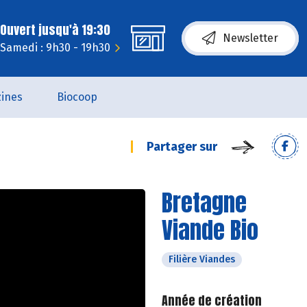
Ouvert jusqu'à 19:30
Newsletter
Samedi : 9h30 - 19h30
ines
Biocoop
Partager sur
Bretagne
Viande Bio
Filière Viandes
Année de création