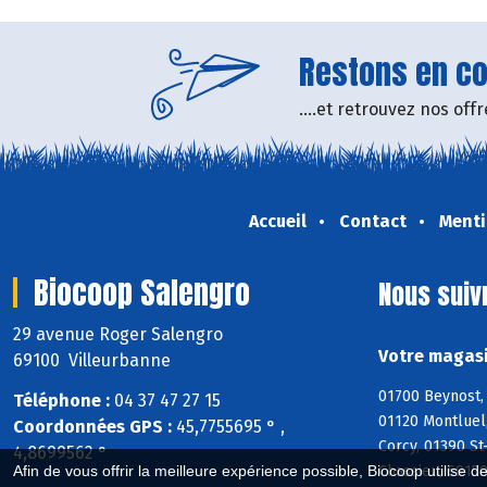
Restons en con
....et retrouvez nos of
Accueil
Contact
Menti
Biocoop Salengro
Nous suiv
29 avenue Roger Salengro
Votre magasi
69100 Villeurbanne
01700 Beynost, 
Téléphone :
04 37 47 27 15
01120 Montluel,
Coordonnées GPS :
45,7755695 ° ,
Corcy, 01390 St
4,8699562 °
Chassieu, 6915
Afin de vous offrir la meilleure expérience possible, Biocoop utilise d