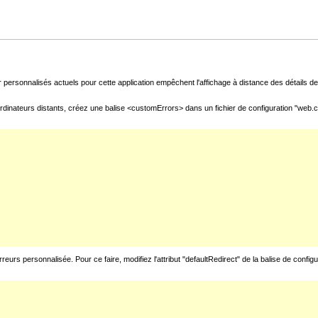
 personnalisés actuels pour cette application empêchent l'affichage à distance des détails de 
rdinateurs distants, créez une balise <customErrors> dans un fichier de configuration "web.con
urs personnalisée. Pour ce faire, modifiez l'attribut "defaultRedirect" de la balise de config