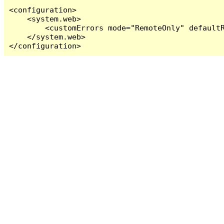
<configuration>

    <system.web>

        <customErrors mode="RemoteOnly" defaultR
    </system.web>

</configuration>