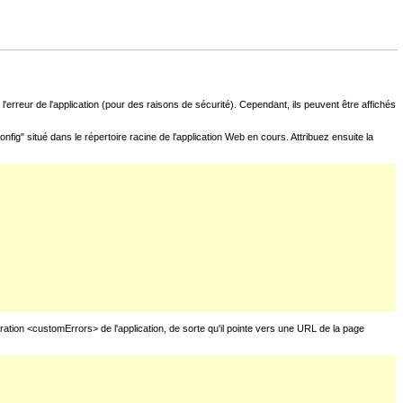
l'erreur de l'application (pour des raisons de sécurité). Cependant, ils peuvent être affichés
fig" situé dans le répertoire racine de l'application Web en cours. Attribuez ensuite la
uration <customErrors> de l'application, de sorte qu'il pointe vers une URL de la page