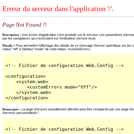
Erreur du serveur dans l'application '/'.
Page Not Found !!
Description :
Une erreur d'application s'est produite sur le serveur. Les paramètres d'erreur
par les navigateurs qui s'exécutent sur l'ordinateur serveur local.
Détails =
Pour permettre l'affichage des détails de ce message d'erreur spécifique sur les o
valeur "off" à l'attribut "mode" de cette balise <customErrors>.
<!-- Fichier de configuration Web.Config -->

<configuration>

    <system.web>

        <customErrors mode="Off"/>

    </system.web>

</configuration>
Remarques :
La page d'erreurs actuellement affichée peut être remplacée par une page d'erre
d'erreurs personnalisée !
<!-- Fichier de configuration Web.Config -->
