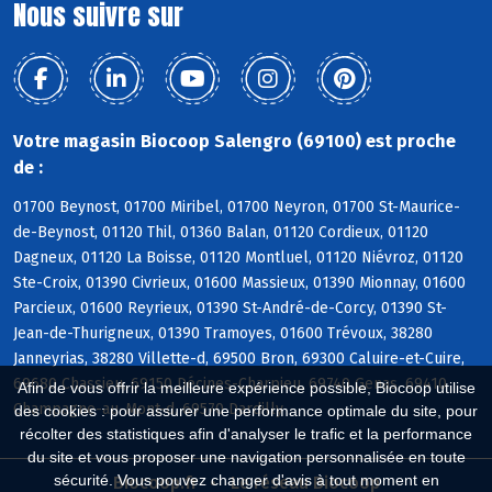
Nous suivre sur
Votre magasin Biocoop Salengro (69100) est proche
de :
01700 Beynost, 01700 Miribel, 01700 Neyron, 01700 St-Maurice-
de-Beynost, 01120 Thil, 01360 Balan, 01120 Cordieux, 01120
Dagneux, 01120 La Boisse, 01120 Montluel, 01120 Niévroz, 01120
Ste-Croix, 01390 Civrieux, 01600 Massieux, 01390 Mionnay, 01600
Parcieux, 01600 Reyrieux, 01390 St-André-de-Corcy, 01390 St-
Jean-de-Thurigneux, 01390 Tramoyes, 01600 Trévoux, 38280
Janneyrias, 38280 Villette-d, 69500 Bron, 69300 Caluire-et-Cuire,
69680 Chassieu, 69150 Décines-Charpieu, 69740 Genas, 69410
Afin de vous offrir la meilleure expérience possible, Biocoop utilise
Champagne-au-Mont-d, 69570 Dardilly
des cookies : pour assurer une performance optimale du site, pour
récolter des statistiques afin d'analyser le trafic et la performance
du site et vous proposer une navigation personnalisée en toute
sécurité. Vous pouvez changer d'avis à tout moment en
Biocoop.fr
Le réseau Biocoop