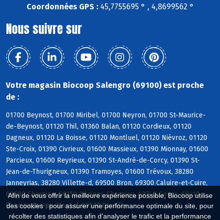
Coordonnées GPS :
45,7755695 ° , 4,8699562 °
Nous suivre sur
Votre magasin Biocoop Salengro (69100) est proche
de :
01700 Beynost, 01700 Miribel, 01700 Neyron, 01700 St-Maurice-
de-Beynost, 01120 Thil, 01360 Balan, 01120 Cordieux, 01120
Dagneux, 01120 La Boisse, 01120 Montluel, 01120 Niévroz, 01120
Ste-Croix, 01390 Civrieux, 01600 Massieux, 01390 Mionnay, 01600
Parcieux, 01600 Reyrieux, 01390 St-André-de-Corcy, 01390 St-
Jean-de-Thurigneux, 01390 Tramoyes, 01600 Trévoux, 38280
Janneyrias, 38280 Villette-d, 69500 Bron, 69300 Caluire-et-Cuire,
69680 Chassieu, 69150 Décines-Charpieu, 69740 Genas, 69410
Afin de vous offrir la meilleure expérience possible, Biocoop utilise
Champagne-au-Mont-d, 69570 Dardilly
des cookies : pour assurer une performance optimale du site, pour
récolter des statistiques afin d'analyser le trafic et la performance