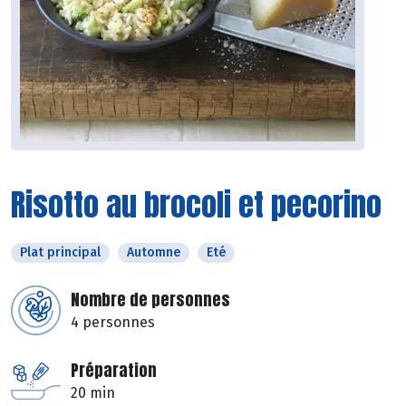
Risotto au brocoli et pecorino
Plat principal
Automne
Eté
Nombre de personnes
4 personnes
Préparation
20 min