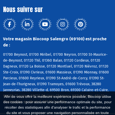
Nous suivre sur
Votre magasin Biocoop Salengro (69100) est proche
de :
01700 Beynost, 01700 Miribel, 01700 Neyron, 01700 St-Maurice-
de-Beynost, 01120 Thil, 01360 Balan, 01120 Cordieux, 01120
Dagneux, 01120 La Boisse, 01120 Montluel, 01120 Niévroz, 01120
Ste-Croix, 01390 Civrieux, 01600 Massieux, 01390 Mionnay, 01600
Parcieux, 01600 Reyrieux, 01390 St-André-de-Corcy, 01390 St-
Jean-de-Thurigneux, 01390 Tramoyes, 01600 Trévoux, 38280
Janneyrias, 38280 Villette-d, 69500 Bron, 69300 Caluire-et-Cuire,
69680 Chassieu, 69150 Décines-Charpieu, 69740 Genas, 69410
Afin de vous offrir la meilleure expérience possible, Biocoop utilise
Champagne-au-Mont-d, 69570 Dardilly
des cookies : pour assurer une performance optimale du site, pour
récolter des statistiques afin d'analyser le trafic et la performance
du site et vous proposer une navigation personnalisée en toute