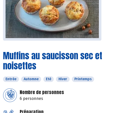
Muffins au saucisson sec et
noisettes
Entrée
Automne
Eté
Hiver
Printemps
Nombre de personnes
6 personnes
Préparation