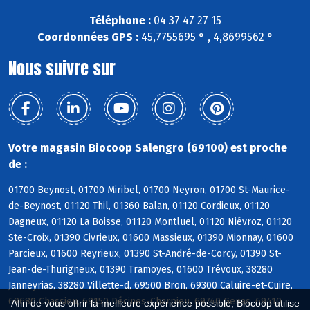
Téléphone :
04 37 47 27 15
Coordonnées GPS :
45,7755695 ° , 4,8699562 °
Nous suivre sur
Votre magasin Biocoop Salengro (69100) est proche
de :
01700 Beynost, 01700 Miribel, 01700 Neyron, 01700 St-Maurice-
de-Beynost, 01120 Thil, 01360 Balan, 01120 Cordieux, 01120
Dagneux, 01120 La Boisse, 01120 Montluel, 01120 Niévroz, 01120
Ste-Croix, 01390 Civrieux, 01600 Massieux, 01390 Mionnay, 01600
Parcieux, 01600 Reyrieux, 01390 St-André-de-Corcy, 01390 St-
Jean-de-Thurigneux, 01390 Tramoyes, 01600 Trévoux, 38280
Janneyrias, 38280 Villette-d, 69500 Bron, 69300 Caluire-et-Cuire,
69680 Chassieu, 69150 Décines-Charpieu, 69740 Genas, 69410
Afin de vous offrir la meilleure expérience possible, Biocoop utilise