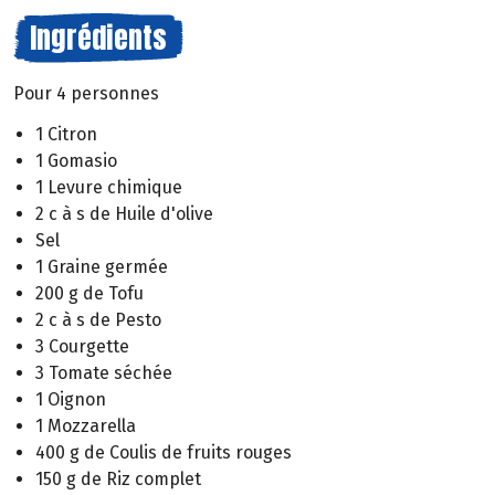
Ingrédients
Pour 4 personnes
1 Citron
1 Gomasio
1 Levure chimique
2 c à s de Huile d'olive
Sel
1 Graine germée
200 g de Tofu
2 c à s de Pesto
3 Courgette
3 Tomate séchée
1 Oignon
1 Mozzarella
400 g de Coulis de fruits rouges
150 g de Riz complet