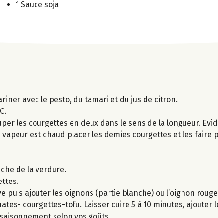
1 Sauce soja
ariner avec le pesto, du tamari et du jus de citron.
C.
uper les courgettes en deux dans le sens de la longueur. Evid
it vapeur est chaud placer les demies courgettes et les faire 
nche de la verdure.
ettes.
ve puis ajouter les oignons (partie blanche) ou l’oignon rouge
tes- courgettes-tofu. Laisser cuire 5 à 10 minutes, ajouter l
’assaisonnement selon vos goûts.