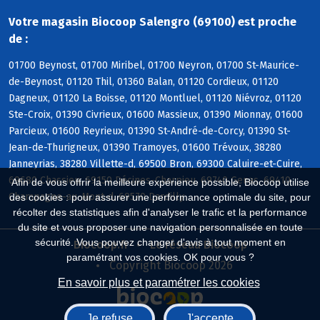
Votre magasin Biocoop Salengro (69100) est proche
de :
01700 Beynost, 01700 Miribel, 01700 Neyron, 01700 St-Maurice-
de-Beynost, 01120 Thil, 01360 Balan, 01120 Cordieux, 01120
Dagneux, 01120 La Boisse, 01120 Montluel, 01120 Niévroz, 01120
Ste-Croix, 01390 Civrieux, 01600 Massieux, 01390 Mionnay, 01600
Parcieux, 01600 Reyrieux, 01390 St-André-de-Corcy, 01390 St-
Jean-de-Thurigneux, 01390 Tramoyes, 01600 Trévoux, 38280
Janneyrias, 38280 Villette-d, 69500 Bron, 69300 Caluire-et-Cuire,
69680 Chassieu, 69150 Décines-Charpieu, 69740 Genas, 69410
Afin de vous offrir la meilleure expérience possible, Biocoop utilise
Champagne-au-Mont-d, 69570 Dardilly
des cookies : pour assurer une performance optimale du site, pour
récolter des statistiques afin d'analyser le trafic et la performance
du site et vous proposer une navigation personnalisée en toute
sécurité. Vous pouvez changer d'avis à tout moment en
Biocoop.fr
Le réseau Biocoop
paramétrant vos cookies. OK pour vous ?
Copyright Biocoop 2026
En savoir plus et paramétrer les cookies
Je refuse
J'accepte