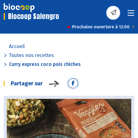
Biocoop Salengro
Prochaine ouverture à 12:00
Accueil
Toutes nos recettes
Curry express coco pois chiches
Partager sur