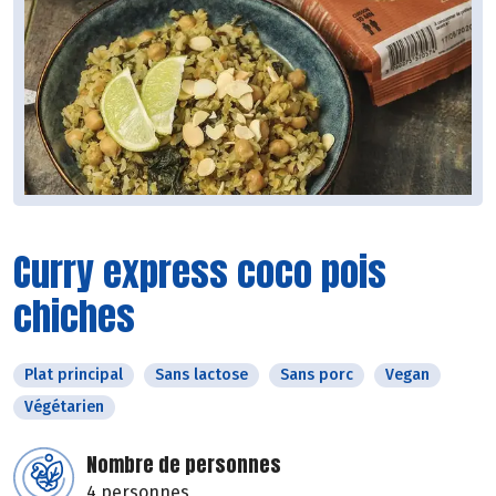
Curry express coco pois
chiches
Plat principal
Sans lactose
Sans porc
Vegan
Végétarien
Nombre de personnes
4 personnes