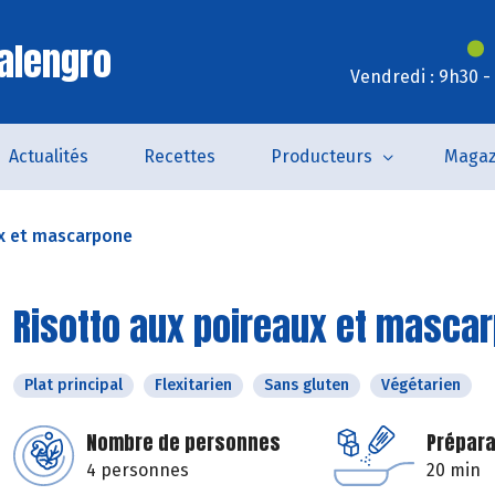
alengro
Vendredi : 9h30 -
Actualités
Recettes
Producteurs
Magaz
ux et mascarpone
Risotto aux poireaux et masca
Plat principal
Flexitarien
Sans gluten
Végétarien
Nombre de personnes
Prépara
4 personnes
20 min