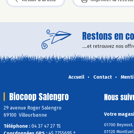
Restons en con
....et retrouvez nos of
Accueil
Contact
Menti
Biocoop Salengro
Nous suiv
29 avenue Roger Salengro
Votre magasi
69100 Villeurbanne
01700 Beynost, 
Téléphone :
04 37 47 27 15
01120 Montluel,
Coordonnées GPS :
45,7755695 ° ,