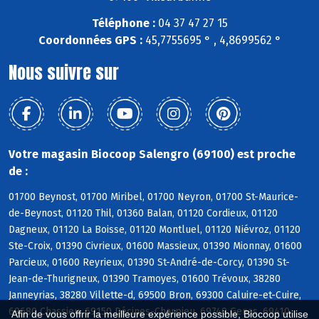
Téléphone :
04 37 47 27 15
Coordonnées GPS :
45,7755695 ° , 4,8699562 °
Nous suivre sur
Votre magasin Biocoop Salengro (69100) est proche
de :
01700 Beynost, 01700 Miribel, 01700 Neyron, 01700 St-Maurice-
de-Beynost, 01120 Thil, 01360 Balan, 01120 Cordieux, 01120
Dagneux, 01120 La Boisse, 01120 Montluel, 01120 Niévroz, 01120
Ste-Croix, 01390 Civrieux, 01600 Massieux, 01390 Mionnay, 01600
Parcieux, 01600 Reyrieux, 01390 St-André-de-Corcy, 01390 St-
Jean-de-Thurigneux, 01390 Tramoyes, 01600 Trévoux, 38280
Janneyrias, 38280 Villette-d, 69500 Bron, 69300 Caluire-et-Cuire,
69680 Chassieu, 69150 Décines-Charpieu, 69740 Genas, 69410
Afin de vous offrir la meilleure expérience possible, Biocoop utilise