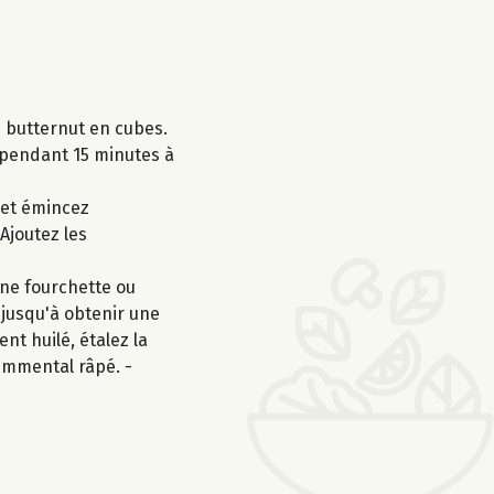
e butternut en cubes.
e pendant 15 minutes à
 et émincez
 Ajoutez les
une fourchette ou
 jusqu'à obtenir une
nt huilé, étalez la
emmental râpé. -