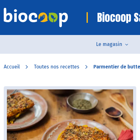
Biocoop S
Le magasin
Accueil
Toutes nos recettes
Parmentier de butt