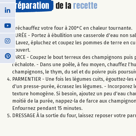
Préparation
de la
recette
Préchauffez votre four à 200°C en chaleur tournante.
PURÉE - Portez à ébullition une casserole d'eau non sal
- Lavez, épluchez et coupez les pommes de terre en cub
couvert.
FARCE - Coupez le bout terreux des champignons puis pa
l'échalote. - Dans une poêle, à feu moyen, chauffez l'hui
champignons, le thym, du sel et du poivre puis poursui
PARMENTIER - Une fois les légumes cuits, égouttez-les e
d'un presse-purée, écrasez les légumes. - Incorporez le
texture homogène. Si besoin, ajoutez un peu d'eau chaude
moitié de la purée, nappez-la de farce aux champignon
Enfournez pendant 15 minutes.
DRESSAGE À la sortie du four, laissez reposer votre pa