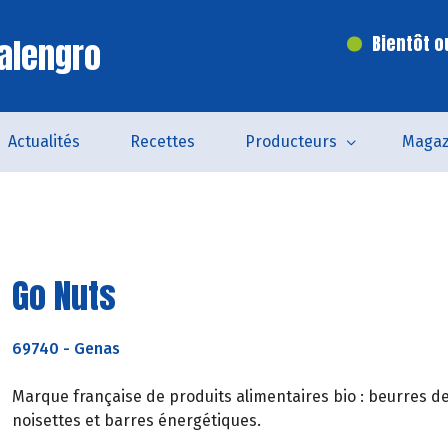
alengro
Bientôt o
Actualités
Recettes
Producteurs
Magaz
Go Nuts
69740
-
Genas
Marque française de produits alimentaires bio : beurres d
noisettes et barres énergétiques.