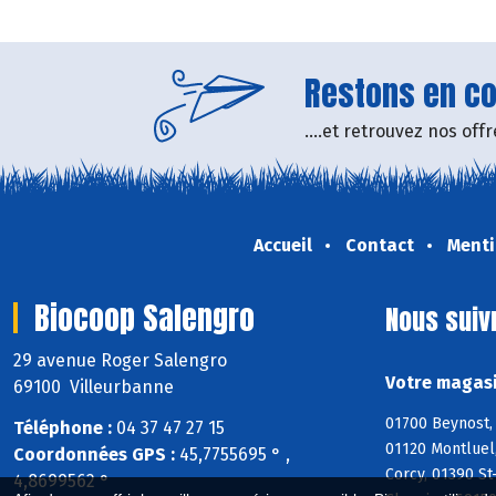
Restons en con
....et retrouvez nos of
Accueil
Contact
Menti
Biocoop Salengro
Nous suiv
29 avenue Roger Salengro
Votre magasi
69100 Villeurbanne
01700 Beynost, 
Téléphone :
04 37 47 27 15
01120 Montluel,
Coordonnées GPS :
45,7755695 ° ,
Corcy, 01390 St
4,8699562 °