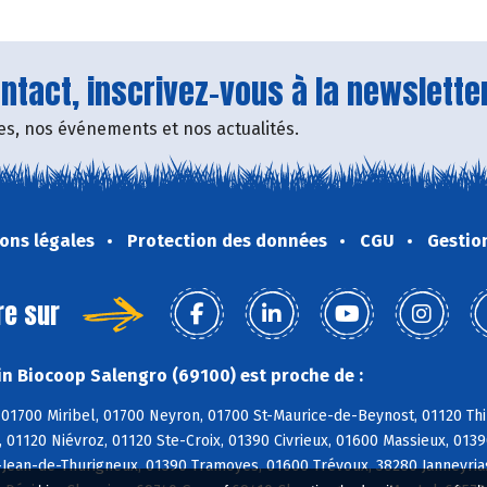
tact, inscrivez-vous à la newsletter
fres, nos événements et nos actualités.
ons légales
Protection des données
CGU
Gestio
re sur
n Biocoop Salengro (69100) est proche de :
01700 Miribel, 01700 Neyron, 01700 St-Maurice-de-Beynost, 01120 Thil
 01120 Niévroz, 01120 Ste-Croix, 01390 Civrieux, 01600 Massieux, 013
-Jean-de-Thurigneux, 01390 Tramoyes, 01600 Trévoux, 38280 Janneyrias